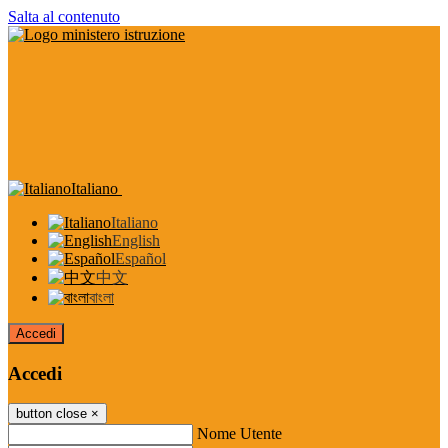
Salta al contenuto
Italiano
Italiano
English
Español
中文
বাংলা
Accedi
Accedi
button close
×
Nome Utente