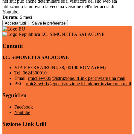
nei siti; può anche determinare se il visitatore del sito web sta
utilizzando la nuova o la vecchia versione dell'interfaccia di
Youtube.
Durata:
6 mesi
Accetta tutti
Salva le preferenze
I.C. SIMONETTA SALACONE
Contatti
I.C. SIMONETTA SALACONE
VIA F.FERRAIRONI, 38, 00100 ROMA (RM)
Tel:
0624300010
Email:
rmic8ew00x@istruzione.it
Link per inviare una mail
PEC:
rmic8ew00x@pec.istruzione.it
Link per inviare una mail
Seguici su
Facebook
Youtube
Sezione Link Utili